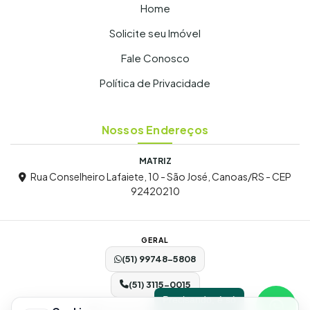
Home
Solicite seu Imóvel
Fale Conosco
Política de Privacidade
Nossos Endereços
MATRIZ
Rua Conselheiro Lafaiete, 10 - São José, Canoas/RS - CEP
92420210
GERAL
(51) 99748-5808
(51) 3115-0015
Precisando, é só
danipedralli30@gmail.com