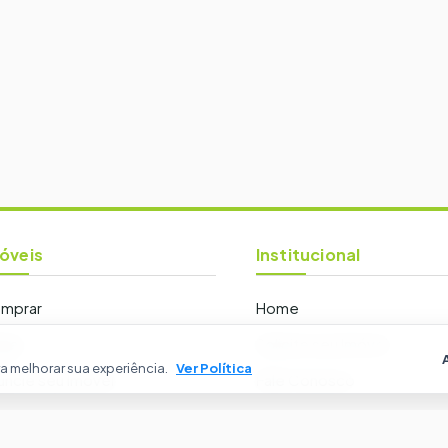
óveis
Institucional
mprar
Home
ugar
Solicite seu Imóvel
 melhorar sua experiência.
Ver Política
uncie seu Imóvel
Fale Conosco
Política de Privacidade
endimento