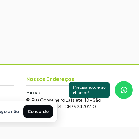
Nossos Endereços
Precisando, é só
MATRIZ
chamar!
Rua Conselheiro Lafaiete, 10 - São
José, Canoas/RS - CEP 92420210
Agora não
Concordo