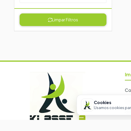
Limpar Filtros
Im
Co
Al
Cookies
Usamos cookies para
An
At