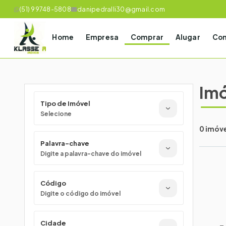
(51) 99748-5808
danipedralli30@gmail.com
Home
Empresa
Comprar
Alugar
Con
Imó
Tipo de Imóvel
Selecione
0 imóv
Palavra-chave
Digite a palavra-chave do imóvel
Código
Digite o código do imóvel
Cidade